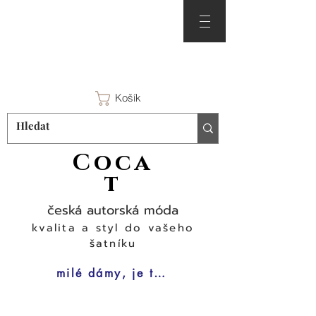
Košík
Coca
t
česká autorská móda
kvalita a styl do vašeho
šatníku
milé dámy, je tu čas na šaty