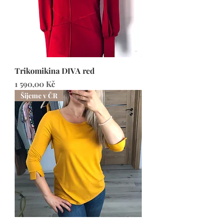
Trikomikina DIVA red
Cena
1 590,00 Kč
Šijeme v ČR