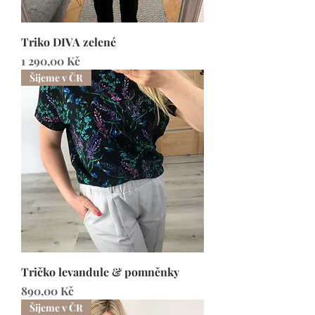
Triko DIVA zelené
Cena
1 290,00 Kč
Šijeme v ČR
Tričko levandule & pomněnky
Cena
890,00 Kč
Šijeme v ČR