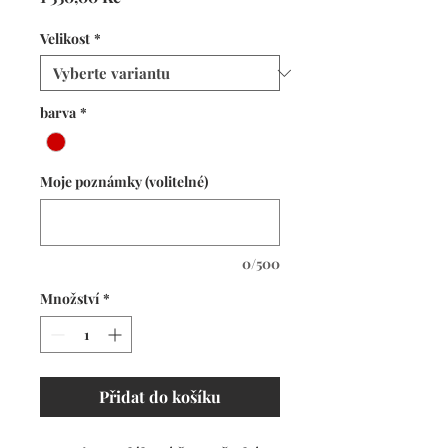
Velikost
*
barva
*
Moje poznámky (volitelné)
0/500
Množství
*
Přidat do košíku