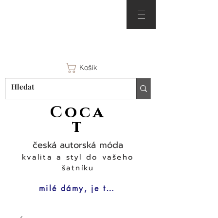
Košík
Coca
t
česká autorská móda
kvalita a styl do vašeho
šatníku
milé dámy, je tu čas na šaty