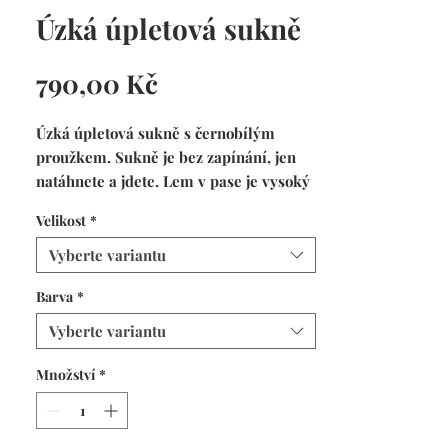
Úzká úpletová sukně
Cena
790,00 Kč
Úzká úpletová sukně s černobílým 
proužkem. Sukně je bez zapínání, jen 
natáhnete a jdete. Lem v pase je vysoký 
je možno ho ještě ohrnout.Úplet je 
Velikost
*
bavlněný s podílem elastanu, sukně je 
tedy pružná a poddajná. Materiál má 
Vyberte variantu
vyšší gramáž, takže se nemusíte obávat 
Barva
*
průhlednosti ani průsvitnosti.Tento tip 
sukně se hodí úplně ke všemu, jistě 
Vyberte variantu
Vám nebude ležet ve skříni.Ušito v 
české dílně na Vysočině s láskou a úctou 
Množství
*
k řemeslu.Srdečně děkuji, že 
podporujete malé české výrobce 
♥️#malynakupvelkapomoc