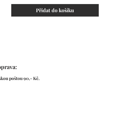
Přidat do košíku
prava:
kou poštou 90,- Kč.