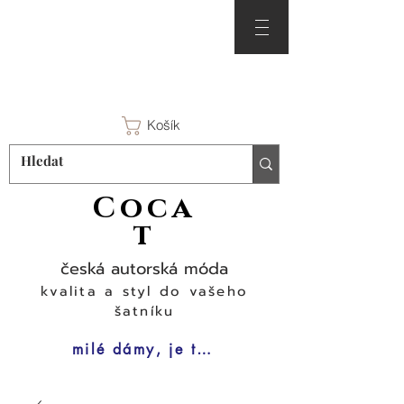
Košík
Coca
t
česká autorská móda
kvalita a styl do vašeho
šatníku
milé dámy, je tu čas na šaty