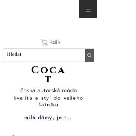
Košík
Coca
t
česká autorská móda
kvalita a styl do vašeho
šatníku
milé dámy, je tu čas na šaty