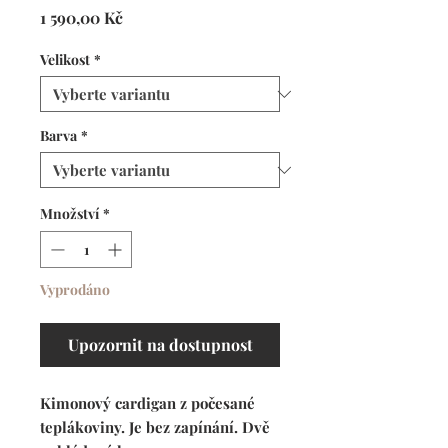
Cena
1 590,00 Kč
Velikost
*
Barva
*
Množství
*
Vyprodáno
Upozornit na dostupnost
Kimonový cardigan z počesané
teplákoviny. Je bez zapínání. Dvě