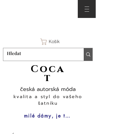
Košík
Coca
t
česká autorská móda
kvalita a styl do vašeho
šatníku
milé dámy, je tu čas na šaty