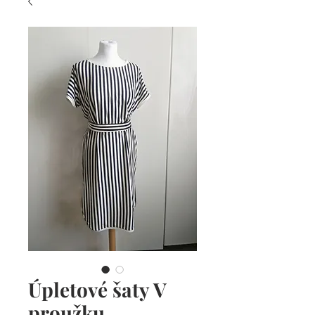
Úpletové šaty V
proužku