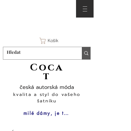
Košík
Coca
t
česká autorská móda
kvalita a styl do vašeho
šatníku
milé dámy, je tu čas na šaty