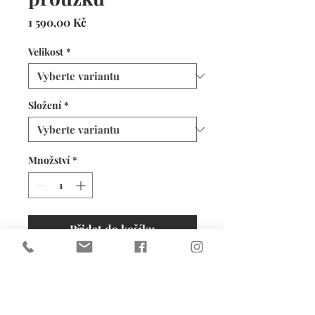
Cena
1 590,00 Kč
Velikost
*
Složení
*
Množství
*
Přidat do košíku
Jediné a jedinečné jsou tyto
ženské, slušivé, pohodlné šaty,
které budou vaším parťákem v