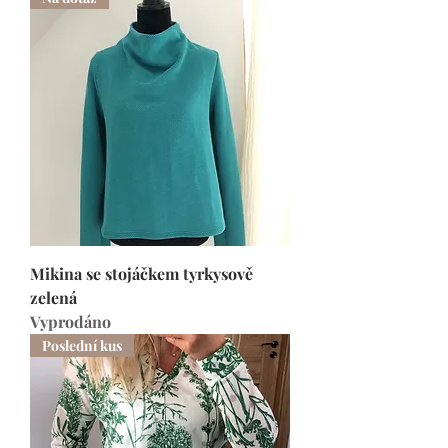
Mikina se stojáčkem tyrkysově
zelená
Vyprodáno
Poslední kus