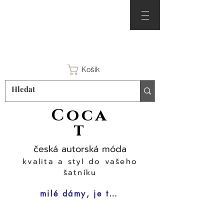
Košík
Coca
t
česká autorská móda
kvalita a styl do vašeho
šatníku
milé dámy, je tu čas na šaty