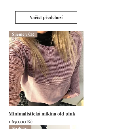
Načíst předchozí
Šijeme v ČR
Minimalistická mikina old pink
Cena
1 650,00 Kč
Na dotaz