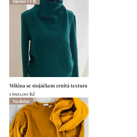
Šijeme v ČR
Mikina se stojáčkem zrnitá textura
Cena
1 690,00 Kč
Na dotaz