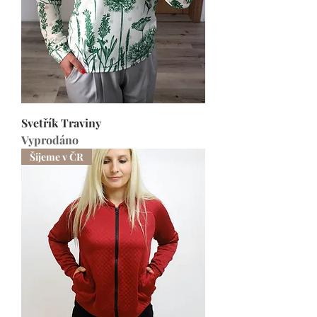
Svetřík Traviny
Vyprodáno
Šijeme v ČR