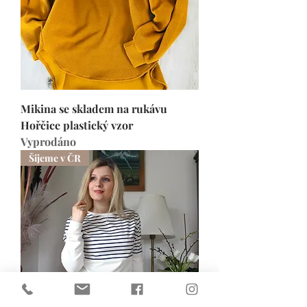
Mikina se skladem na rukávu
Hořčice plastický vzor
Vyprodáno
Šijeme v ČR