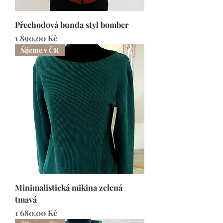
Přechodová bunda styl bomber
Cena
1 890,00 Kč
Šijeme v ČR
Minimalistická mikina zelená
tmavá
Cena
1 680,00 Kč