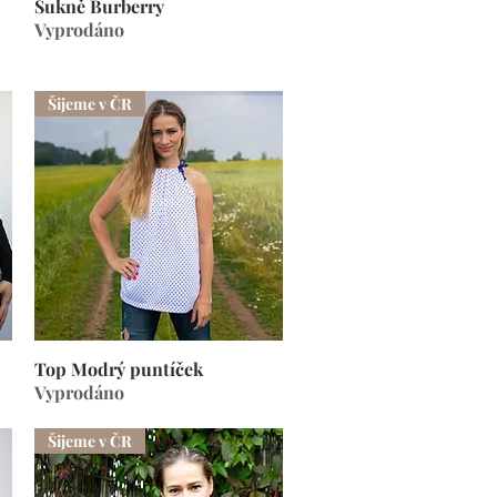
Sukně Burberry
Rychlý náhled
Vyprodáno
Šijeme v ČR
Top Modrý puntíček
Rychlý náhled
Vyprodáno
Šijeme v ČR