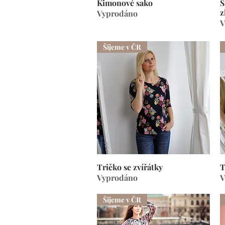
Kimonové sako
Rychlý náhled
S
z
Vyprodáno
V
Šijeme v ČR
Tričko se zvířátky
Rychlý náhled
T
Vyprodáno
V
Šijeme v ČR