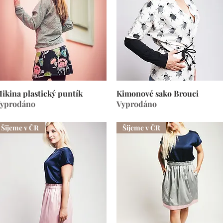
ikina plastický puntík
Rychlý náhled
Kimonové sako Brouci
Rychlý náhled
yprodáno
Vyprodáno
Šijeme v ČR
Šijeme v ČR