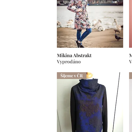
Mikina Abstrakt
Rychlý náhled
M
Vyprodáno
V
Šijeme v ČR