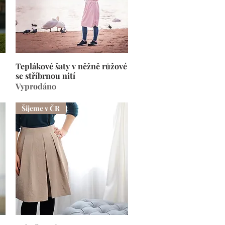
Teplákové šaty v něžně růžové
Rychlý náhled
se stříbrnou nití
Vyprodáno
Šijeme v ČR