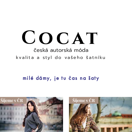
Cocat
česká autorská móda
kvalita a styl do vašeho šatníku
milé dámy, je tu čas na šaty
Šijeme v ČR
Šijeme v ČR