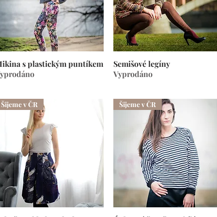
ikina s plastickým puntíkem
Rychlý náhled
Semišové legíny
Rychlý náhled
yprodáno
Vyprodáno
Šijeme v ČR
Šijeme v ČR